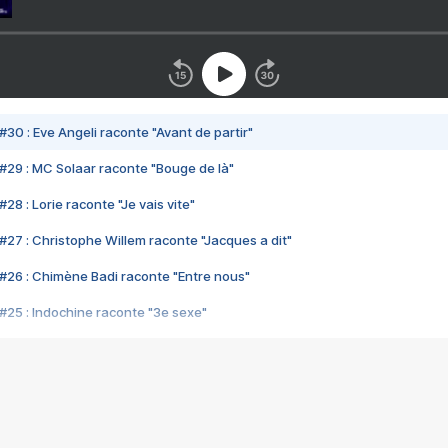
#30 : Eve Angeli raconte "Avant de partir"
#29 : MC Solaar raconte "Bouge de là"
28 : Lorie raconte "Je vais vite"
#27 : Christophe Willem raconte "Jacques a dit"
#26 : Chimène Badi raconte "Entre nous"
#25 : Indochine raconte "3e sexe"
#24 : Zaho raconte "C'est chelou"
#23 : Patrick Bruel raconte "Au café des délices"
#22 : Kyo raconte "Le chemin"