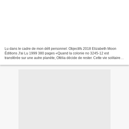
Lu dans le cadre de mon défi personnel: Objectifs 2018 Elizabeth Moon
Éditions J'ai Lu 1999 380 pages «Quand la colonie no 3245-12 est
transférée sur une autre planète, Ofélia décide de rester. Cette vie solitaire
lui convient: enfin libre, à soixante-dix...