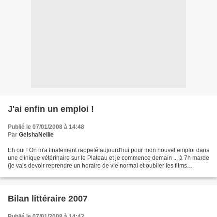
J'ai enfin un emploi !
Publié le 07/01/2008 à 14:48
Par
GeishaNellie
Eh oui ! On m'a finalement rappelé aujourd'hui pour mon nouvel emploi dans
une clinique vétérinaire sur le Plateau et je commence demain ... à 7h marde
(je vais devoir reprendre un horaire de vie normal et oublier les films
d'horreur la nuit, moi qui...
Bilan littéraire 2007
Publié le 07/01/2008 à 14:42