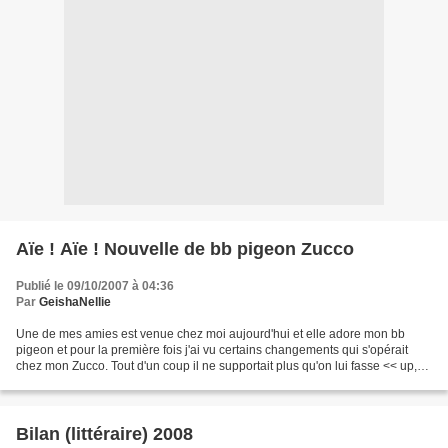
Aïe ! Aïe ! Nouvelle de bb pigeon Zucco
Publié le 09/10/2007 à 04:36
Par
GeishaNellie
Une de mes amies est venue chez moi aujourd'hui et elle adore mon bb
pigeon et pour la première fois j'ai vu certains changements qui s'opérait
chez mon Zucco. Tout d'un coup il ne supportait plus qu'on lui fasse << up,
up >> en le faisant passer de main...
Bilan (littéraire) 2008