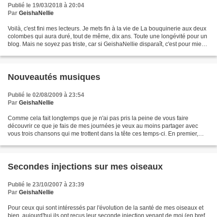
Publié le 19/03/2018 à 20:04
Par
GeishaNellie
Voilà, c'est fini mes lecteurs. Je mets fin à la vie de La bouquinerie aux deux
colombes qui aura duré, tout de même, dix ans. Toute une longévité pour un
blog. Mais ne soyez pas triste, car si GeishaNellie disparaît, c'est pour mieux
céder sa place à...
Nouveautés musiques
Publié le 02/08/2009 à 23:54
Par
GeishaNellie
Comme cela fait longtemps que je n'ai pas pris la peine de vous faire
découvrir ce que je fais de mes journées je veux au moins partager avec
vous trois chansons qui me trottent dans la tête ces temps-ci. En premier,
une chanson russe que j'aime particulièrement...
Secondes injections sur mes oiseaux
Publié le 23/10/2007 à 23:39
Par
GeishaNellie
Pour ceux qui sont intéressés par l'évolution de la santé de mes oiseaux et
bien, aujourd'hui ils ont reçus leur seconde injection venant de moi (en bref,