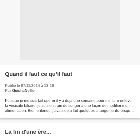
Quand il faut ce qu’il faut
Publié le 07/11/2014 à 13:16
Par
GeishaNellie
Puisque je me suis fait opérer il y a déjà une semaine pour me faire enlever
la vésicule biliaire, je suis en train de songer à une façon de modifier mon
alimentation. Bien entendu, j’avais déjà fait quelques changements lorsque
j’avais appris que je...
La fin d'une ère...