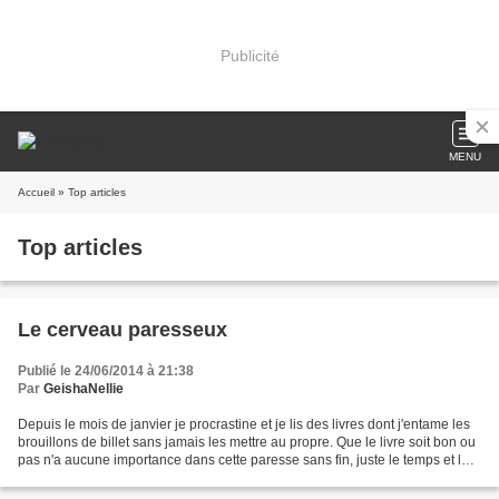
Publicité
MENU
Accueil
» Top articles
Top articles
Le cerveau paresseux
Publié le 24/06/2014 à 21:38
Par
GeishaNellie
Depuis le mois de janvier je procrastine et je lis des livres dont j'entame les
brouillons de billet sans jamais les mettre au propre. Que le livre soit bon ou
pas n'a aucune importance dans cette paresse sans fin, juste le temps et la
demande considérable...