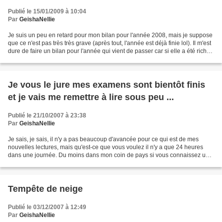
Publié le 15/01/2009 à 10:04
Par
GeishaNellie
Je suis un peu en retard pour mon bilan pour l'année 2008, mais je suppose
que ce n'est pas très très grave (après tout, l'année est déjà finie lol). Il m'est
dure de faire un bilan pour l'année qui vient de passer car si elle a été riche
en découverte...
Je vous le jure mes examens sont bientôt finis
et je vais me remettre à lire sous peu ...
Publié le 21/10/2007 à 23:38
Par
GeishaNellie
Je sais, je sais, il n'y a pas beaucoup d'avancée pour ce qui est de mes
nouvelles lectures, mais qu'est-ce que vous voulez il n'y a que 24 heures
dans une journée. Du moins dans mon coin de pays si vous connaissez un
monde où il y en a plus informez...
Tempête de neige
Publié le 03/12/2007 à 12:49
Par
GeishaNellie