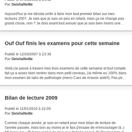
Par
GeishaNellie
Aujourd'hui je me décide enfin à faire mon tout premier bilan sur mes
lectures 2007. Je sais que je suis un peu en retard, mais ça ne change pas
grand chose, non ? Je dois avant tout avouer que je suis bien moins une
lectrice boulimique que tant d'autres...
Ouf Ouf finis les examens pour cette semaine
Publié le 12/10/2007 à 23:36
Par
GeishaNellie
Voilà j'ai passé à travers mes trois examens de cette semaine et tout compte
fait ça a assez bien rentrer dans mon petit cerveau, j'ai même eu 100% dans
mon examen de labo de pathologie (merci Caro de m'avoir aidé!!). Pas pire
pour une fille qui vient...
Bilan de lecture 2009
Publié le 11/01/2010 à 22:05
Par
GeishaNellie
Comme chaque année, je suis en retard pour mon bilan de lecture de
l'année passée, mais bon au moins je le fais (j'essaie de m'encourager là ;)