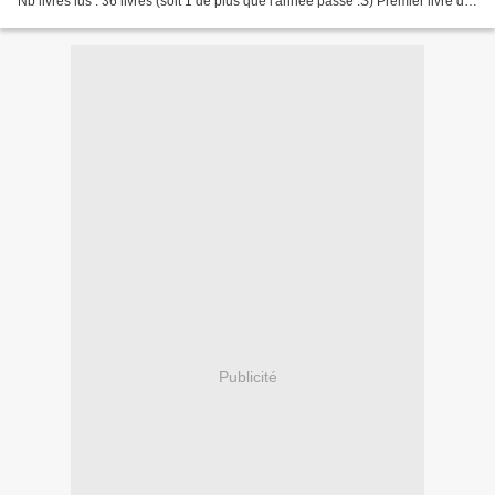
Nb livres lus : 36 livres (soit 1 de plus que l'année passé :S) Premier livre de
l'année 2009 : Les contes...
Publicité