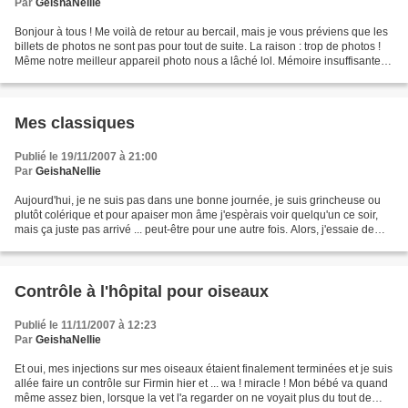
Par
GeishaNellie
Bonjour à tous ! Me voilà de retour au bercail, mais je vous préviens que les
billets de photos ne sont pas pour tout de suite. La raison : trop de photos !
Même notre meilleur appareil photo nous a lâché lol. Mémoire insuffisante !!
Alors, j'ai un méchant...
Mes classiques
Publié le 19/11/2007 à 21:00
Par
GeishaNellie
Aujourd'hui, je ne suis pas dans une bonne journée, je suis grincheuse ou
plutôt colérique et pour apaiser mon âme j'espèrais voir quelqu'un ce soir,
mais ça juste pas arrivé ... peut-être pour une autre fois. Alors, j'essaie de
détendre mon âme et il...
Contrôle à l'hôpital pour oiseaux
Publié le 11/11/2007 à 12:23
Par
GeishaNellie
Et oui, mes injections sur mes oiseaux étaient finalement terminées et je suis
allée faire un contrôle sur Firmin hier et ... wa ! miracle ! Mon bébé va quand
même assez bien, lorsque la vet l'a regarder on ne voyait plus du tout de