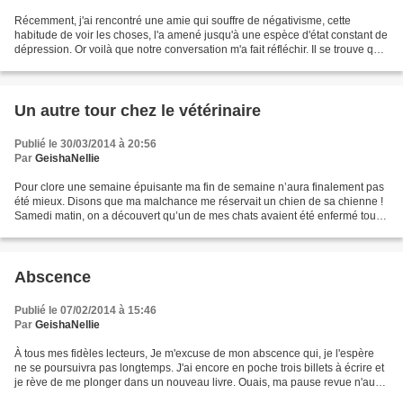
Récemment, j'ai rencontré une amie qui souffre de négativisme, cette
habitude de voir les choses, l'a amené jusqu'à une espèce d'état constant de
dépression. Or voilà que notre conversation m'a fait réfléchir. Il se trouve que
ce qu'elle vit, je l'ai...
Un autre tour chez le vétérinaire
Publié le 30/03/2014 à 20:56
Par
GeishaNellie
Pour clore une semaine épuisante ma fin de semaine n’aura finalement pas
été mieux. Disons que ma malchance me réservait un chien de sa chienne !
Samedi matin, on a découvert qu’un de mes chats avaient été enfermé toute
la nuit dans la pièce avec mes...
Abscence
Publié le 07/02/2014 à 15:46
Par
GeishaNellie
À tous mes fidèles lecteurs, Je m'excuse de mon abscence qui, je l'espère
ne se poursuivra pas longtemps. J'ai encore en poche trois billets à écrire et
je rève de me plonger dans un nouveau livre. Ouais, ma pause revue n'aura
pas duré, seulement 2 national...