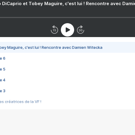
 DiCaprio et Tobey Maguire, c'est lui ! Rencontre avec Dam
bey Maguire, c'est lui ! Rencontre avec Damien Witecka
e 6
e 5
e 4
e 3
s créatrices de la VF !
e 2
e 1
e Mektoub My Love arrive enfin ! Rencontre avec Shaïn Boumedine et Sal