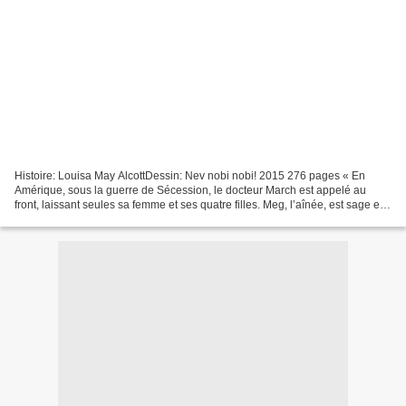
Histoire: Louisa May AlcottDessin: Nev nobi nobi! 2015 276 pages « En
Amérique, sous la guerre de Sécession, le docteur March est appelé au
front, laissant seules sa femme et ses quatre filles. Meg, l’aînée, est sage et
un peu frivole. Jo, la cadette,...