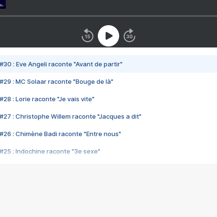
#30 : Eve Angeli raconte "Avant de partir"
#29 : MC Solaar raconte "Bouge de là"
28 : Lorie raconte "Je vais vite"
#27 : Christophe Willem raconte "Jacques a dit"
#26 : Chimène Badi raconte "Entre nous"
#25 : Indochine raconte "3e sexe"
#24 : Zaho raconte "C'est chelou"
#23 : Patrick Bruel raconte "Au café des délices"
#22 : Kyo raconte "Le chemin"