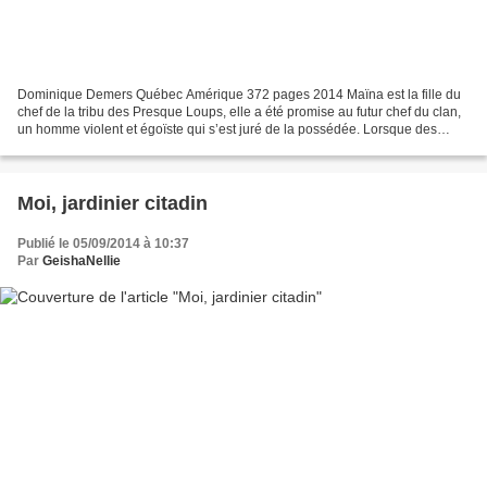
Dominique Demers Québec Amérique 372 pages 2014 Maïna est la fille du
chef de la tribu des Presque Loups, elle a été promise au futur chef du clan,
un homme violent et égoïste qui s’est juré de la possédée. Lorsque des
membres d’une tribu décimée viennent...
Moi, jardinier citadin
Publié le 05/09/2014 à 10:37
Par
GeishaNellie