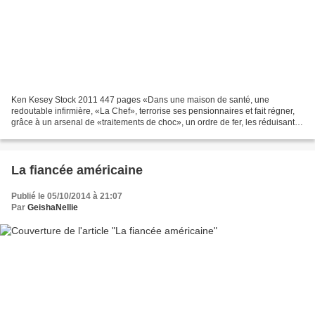
Ken Kesey Stock 2011 447 pages «Dans une maison de santé, une
redoutable infirmière, «La Chef», terrorise ses pensionnaires et fait régner,
grâce à un arsenal de «traitements de choc», un ordre de fer, les réduisant à
une existence quasi végétative. Surgit...
La fiancée américaine
Publié le 05/10/2014 à 21:07
Par
GeishaNellie