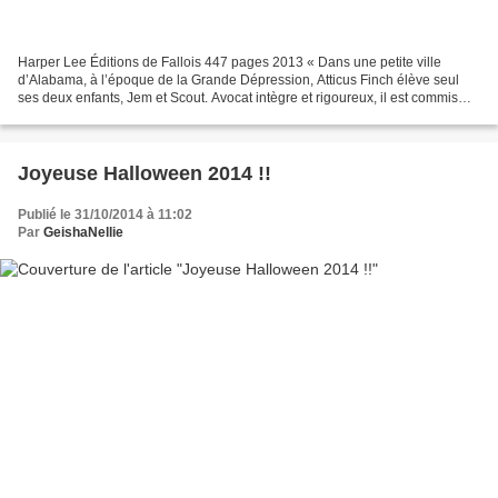
Harper Lee Éditions de Fallois 447 pages 2013 « Dans une petite ville
d’Alabama, à l’époque de la Grande Dépression, Atticus Finch élève seul
ses deux enfants, Jem et Scout. Avocat intègre et rigoureux, il est commis
d’office pour défendre un Noir accusé...
Joyeuse Halloween 2014 !!
Publié le 31/10/2014 à 11:02
Par
GeishaNellie