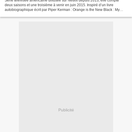
Série télévisée américaine diffusée sur Netflix depuis 2013, elle compte
deux saisons et une troisième à venir en juin 2015. Inspiré d’un livre
autobiographique écrit par Piper Kerman : Orange is the New Black : My
year in a women’s prison cette série...
Publicité