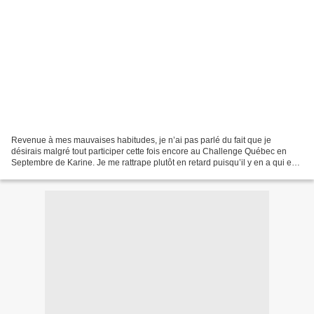
Revenue à mes mauvaises habitudes, je n’ai pas parlé du fait que je
désirais malgré tout participer cette fois encore au Challenge Québec en
Septembre de Karine. Je me rattrape plutôt en retard puisqu’il y en a qui en
parle déjà depuis un certain temps....