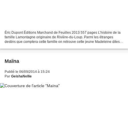
Éric Dupont Éditions Marchand de Feuilles 2013 557 pages L’histoire de la
famille Lamontagne originaire de Rivière-du-Loup. Parmi les étranges
destins que comptera cette famille on retrouve cette jeune Madeleine dites
«L’Américaine», morte en couches...
Maïna
Publié le 06/09/2014 à 15:24
Par
GeishaNellie