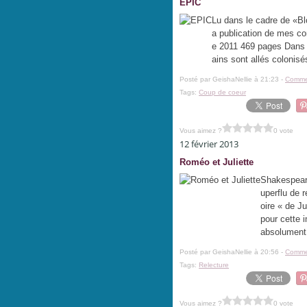
EPIC
Lu dans le cadre de «Bl
a publication de mes c
e 2011 469 pages Dans 
ains sont allés colonisé
Posté par GeishaNellie à 21:23 -
Commen
Tags:
Coup de coeur
Vous aimez ?
0 vote
12 février 2013
Roméo et Juliette
Shakespeare
uperflu de 
oire « de J
pour cette 
absolument.
Posté par GeishaNellie à 20:56 -
Commen
Tags:
Relecture
Vous aimez ?
0 vote