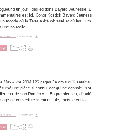
ogueur d’un jour» des éditions Bayard Jeunesse. L
ommentaires est ici. Conor Kostick Bayard Jeuness
un monde où la Terre a été dévasté et où les Hum
s une nouvelle...
taires [
…
]
- Permalien [
#
]
 Maxi-livre 2004 126 pages Je crois qu’il serait s
résumé une pièce si connu, car qui ne connaît l’hist
uliette et de son Roméo »… En premier lieu, désolé
image de couverture si minuscule, mais je voulais
..
taires [
…
]
- Permalien [
#
]