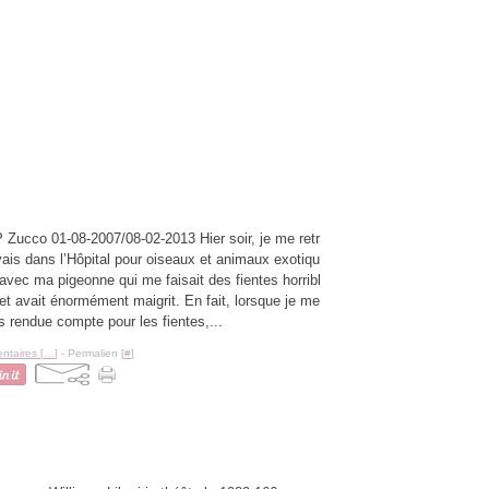
 Zucco 01-08-2007/08-02-2013 Hier soir, je me retr
ais dans l’Hôpital pour oiseaux et animaux exotiqu
avec ma pigeonne qui me faisait des fientes horribl
et avait énormément maigrit. En fait, lorsque je me
s rendue compte pour les fientes,...
taires [
…
]
- Permalien [
#
]