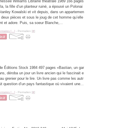
nessee Williams Librairie théâtrale 1989 166 pages
la, la fille d’un planteur ruiné, a épousé un Polonai
Stanley Kowalski et vit depuis, dans un appartemen
e deux pièces et sous le joug de cet homme qu’elle
int et adore. Puis, sa soeur Blanche,...
taires [
…
]
- Permalien [
#
]
e Éditions Stock 1984 497 pages «Bastian, un gar
ns, déroba un jour un livre ancien qui le fascinait e
 au grenier pour le lire. Un livre pas comme les autr
tait question d’un pays fantastique où vivaient une...
taires [
…
]
- Permalien [
#
]