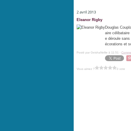
2 avril 2013
Eleanor Rigby
Douglas Coupla
aire célibataire
e déroule sans 
écorations et s
Posté par GeishaNellie à 11:51 -
Commen
Vous aimez ?
0 vote