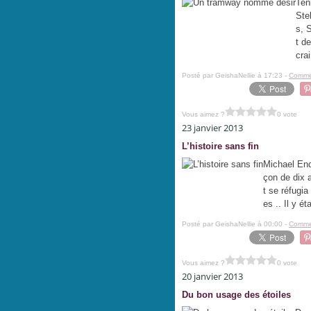
Ten
Stel
s, 
t d
cra
Posté par GeishaNellie à 17:23 -
Commen
Vous aimez ?
0 vote
23 janvier 2013
L’histoire sans fin
Michael End
çon de dix a
t se réfugia
es .. Il y é
Posté par GeishaNellie à 00:00 -
Commen
Vous aimez ?
0 vote
20 janvier 2013
Du bon usage des étoiles