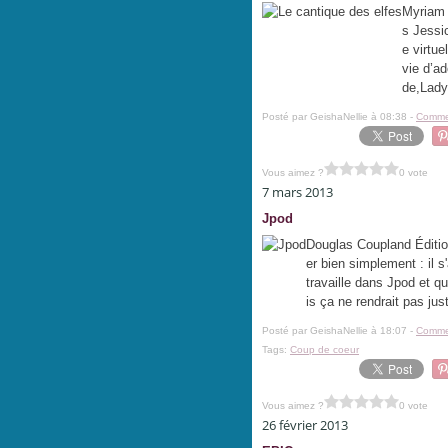
Myriam 
s Jessi
e virtue
vie d’a
de,Lady 
Posté par GeishaNellie à 08:38 -
Commen
Vous aimez ?
0 vote
7 mars 2013
Jpod
Douglas Coupland Éditio
er bien simplement : il 
travaille dans Jpod et qu
is ça ne rendrait pas just
Posté par GeishaNellie à 18:07 -
Commen
Tags:
Coup de coeur
Vous aimez ?
0 vote
26 février 2013