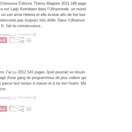
Chirousse Éditions Thierry Magnier 2011 189 page
ca est Lady Kerridwen dans l’Ultramonde, un mond
l où son amie Helena et elle évolue afin de fuir leur
dolescente pas toujours très drôle. Dans l’Ultramon
K. fait la connaissance...
taires [
…
]
- Permalien [
#
]
ns J’ai Lu 2012 541 pages Jpod pourrait se résum
s'agit d'une gang de programmeur de jeux vidéos qui
i passe leur temps à niaiser et à ne rien foutre. Ma
ice...
taires [
…
]
- Permalien [
#
]