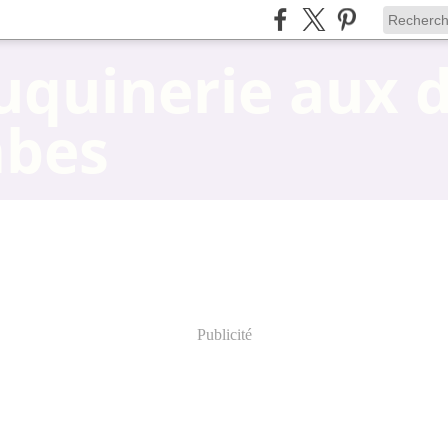
uquinerie aux 
mbes
Publicité