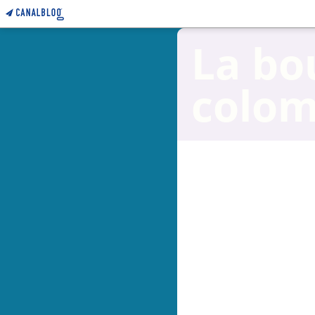
La bo
colo