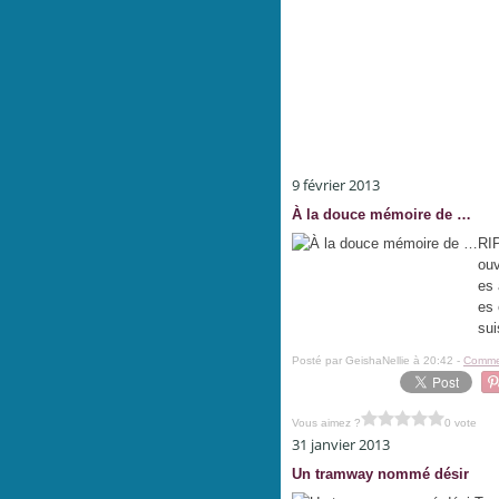
9 février 2013
À la douce mémoire de …
RIP
ouv
es 
es 
sui
Posté par GeishaNellie à 20:42 -
Commen
Vous aimez ?
0 vote
31 janvier 2013
Un tramway nommé désir