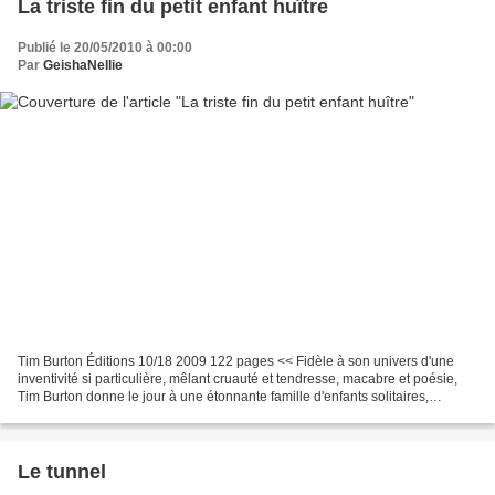
La triste fin du petit enfant huître
Publié le 20/05/2010 à 00:00
Par
GeishaNellie
Tim Burton Éditions 10/18 2009 122 pages << Fidèle à son univers d'une
inventivité si particulière, mêlant cruauté et tendresse, macabre et poésie,
Tim Burton donne le jour à une étonnante famille d'enfants solitaires,
étranges et différents, exclus de...
Le tunnel