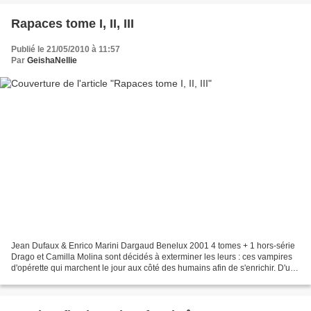
Rapaces tome I, II, III
Publié le 21/05/2010 à 11:57
Par
GeishaNellie
Jean Dufaux & Enrico Marini Dargaud Benelux 2001 4 tomes + 1 hors-série
Drago et Camilla Molina sont décidés à exterminer les leurs : ces vampires
d'opérette qui marchent le jour aux côté des humains afin de s'enrichir. D'un
seul coup d'aiguille, ils...