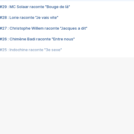
#29 : MC Solaar raconte "Bouge de là"
28 : Lorie raconte "Je vais vite"
#27 : Christophe Willem raconte "Jacques a dit"
#26 : Chimène Badi raconte "Entre nous"
#25 : Indochine raconte "3e sexe"
#24 : Zaho raconte "C'est chelou"
#23 : Patrick Bruel raconte "Au café des délices"
#22 : Kyo raconte "Le chemin"
#21 : Nolwenn Leroy raconte "Cassé"
#20 : Patrick Hernandez raconte "Born to be alive"
#19 : Lorie raconte "Près de moi"
#18 : Michael Jones raconte "A nos actes manqués" (avec Jean-Jacque