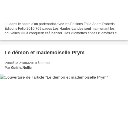
Lu dans le cadre d'un partenariat avec les Éditions Folio Adam Roberts
Éditions Folio 2010 769 pages Les Hautes-Landes sont maintenant les
nouvelles < > à conquérir et à habiter. Des kilomètres et des kilomètres cube
de vide où seuls les plus riches ou...
Le démon et mademoiselle Prym
Publié le 21/06/2010 à 00:00
Par
GeishaNellie