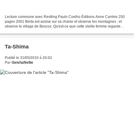
Lecture commune avec Restling Paulo Coelho Éditions Anne Carrère 250
pages 2001 Berta est assise sur sa chaise et observe les montagnes ; et
observe le village de Bescos. Qu'est-ce que cette vieille femme regarde
exactement ? Peut-être est-ce seulement...
Ta-Shima
Publié le 31/05/2010 à 20:02
Par
GeishaNellie