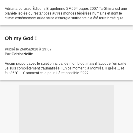
Adriana Lorusso Éditions Bragelonne SF 594 pages 2007 Ta-Shima est une
planète isolée du restant des autres mondes fédérées humains et dont le
climat extrêmement aride faute d'énergie suffisante n'a été terraformé qu'en
partie. Elle abrite deux espèces...
Oh my God !
Publié le 26/05/2010 à 19:07
Par
GeishaNellie
Aucun rapport avec le sujet principal de mon blog, mais il faut que j'en parle.
Je suis complètement traumatisée ! En ce moment, à Montréal il grêle ... et il
fait 35°C !!! Comment cela peut-il être possible ????