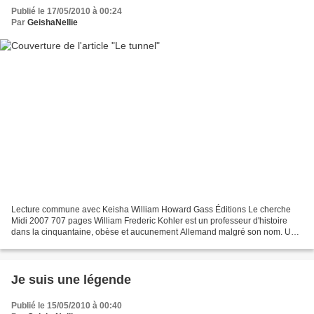
Publié le 17/05/2010 à 00:24
Par
GeishaNellie
Lecture commune avec Keisha William Howard Gass Éditions Le cherche
Midi 2007 707 pages William Frederic Kohler est un professeur d'histoire
dans la cinquantaine, obèse et aucunement Allemand malgré son nom. Un
jour il décide d'entamer son deuxième livre...
Je suis une légende
Publié le 15/05/2010 à 00:40