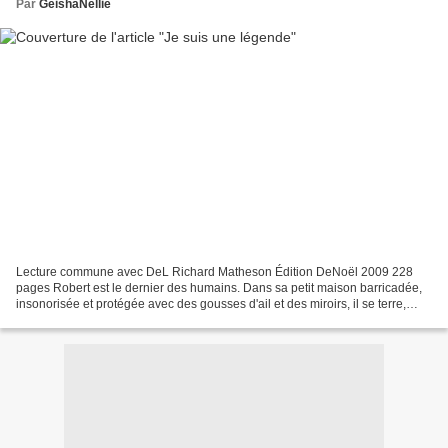
Par
GeishaNellie
Lecture commune avec DeL Richard Matheson Édition DeNoël 2009 228
pages Robert est le dernier des humains. Dans sa petit maison barricadée,
insonorisée et protégée avec des gousses d'ail et des miroirs, il se terre,
alors que la nuit arrivée, il se retrouve...