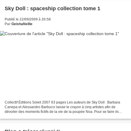
Sky Doll : spaceship collection tome 1
Publié le 22/09/2009 à 20:56
Par
GeishaNellie
Collectif Éditions Soleil 2007 63 pages Les auteurs de Sky Doll : Barbara
Canepa et Alessandro Barbucci laisse le crayon à cinq artistes afin de
dévoiler des moments fictifs de la vie de la poupée Noa. Pour se faire ils
laissent les illustrations à :...