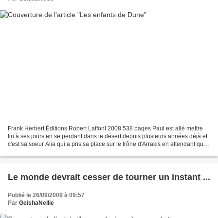
Frank Herbert Éditions Robert Laffont 2008 538 pages Paul est allé mettre
fin à ses jours en se perdant dans le désert depuis plusieurs années déjà et
c'est sa soeur Alia qui a pris sa place sur le trône d'Arrakis en attendant que
Leto II, son neveu,...
Le monde devrait cesser de tourner un instant ...
Publié le 26/09/2009 à 09:57
Par
GeishaNellie