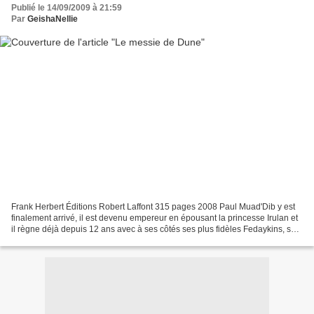
Publié le 14/09/2009 à 21:59
Par
GeishaNellie
Frank Herbert Éditions Robert Laffont 315 pages 2008 Paul Muad'Dib y est
finalement arrivé, il est devenu empereur en épousant la princesse Irulan et
il règne déjà depuis 12 ans avec à ses côtés ses plus fidèles Fedaykins, sa
soeur Alia et sa concubine...