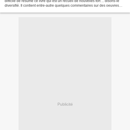
difficile de résumé ce livre qui est un recueil de nouvelles fort ... disons-le
diversifié. Il contient entre-autre quelques commentaires sur des oeuvres
imaginaires (!!), une nouvelle...
Publicité