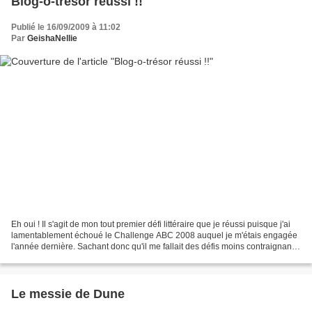
Blog-o-trésor réussi !!
Publié le 16/09/2009 à 11:02
Par
GeishaNellie
Eh oui ! Il s'agit de mon tout premier défi littéraire que je réussi puisque j'ai
lamentablement échoué le Challenge ABC 2008 auquel je m'étais engagée
l'année dernière. Sachant donc qu'il me fallait des défis moins contraignant
j'avais réessayé avec...
Le messie de Dune