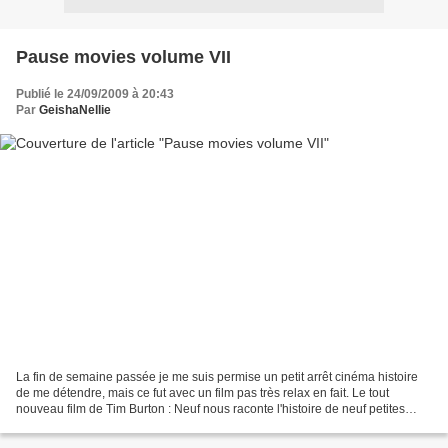
Pause movies volume VII
Publié le 24/09/2009 à 20:43
Par
GeishaNellie
La fin de semaine passée je me suis permise un petit arrêt cinéma histoire
de me détendre, mais ce fut avec un film pas très relax en fait. Le tout
nouveau film de Tim Burton : Neuf nous raconte l'histoire de neuf petites
créatures vivant sur ce qui reste...