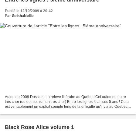
Publié le 12/10/2009 à 20:42
Par
GeishaNellie
Automne 2009 Dossier : La relève littéraire au Québec Cet automne notre
très cher (ou du moins mon très cher) Entre les lignes fêtait ses 5 ans ! Cela
est véritablement un exploit compte tenu de la difficulté qu'il y a au Québec
de se trouver des lecteurs...
Black Rose Alice volume 1