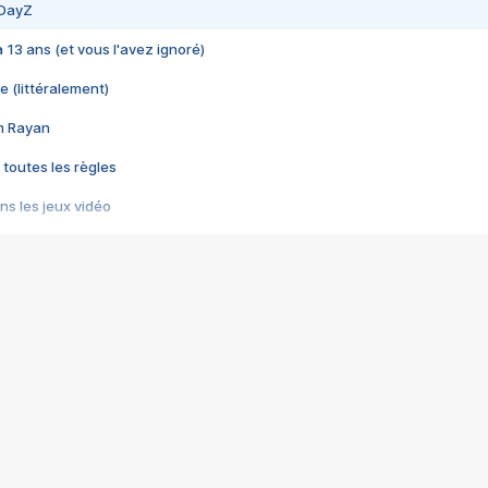
 DayZ
 a 13 ans (et vous l'avez ignoré)
e (littéralement)
im Rayan
 toutes les règles
s les jeux vidéo
us choquant de Rockstar ? - Le scandale BULLY
e plus moche de Steam
du RÊVE tourne au CAUCHEMAR
pendant 8 heures
it… à tort
umiliés par un jeu vidéo
ire - Final Fantasy 8